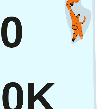
0
20K