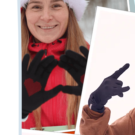
в нов
«Забег Обещан
1 января в 12:0
выходят на стар
символ своих об
ЗАРЕГИСТРИРОВ