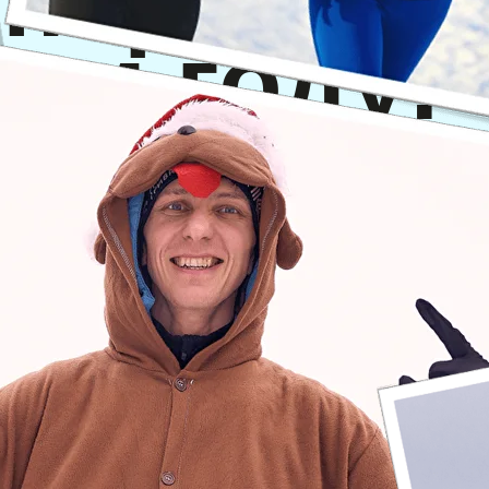
ом году!
ий»
— это традиция начинать 
0 тысячи людей по всей Росси
т, чтобы пробежать
2026 метр
ещаний и веры в себя.
АТЬСЯ