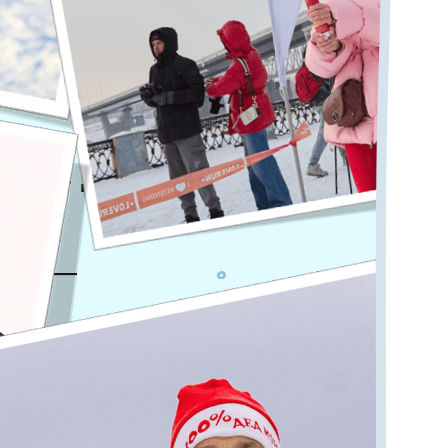
год с действия!
и
ов
—