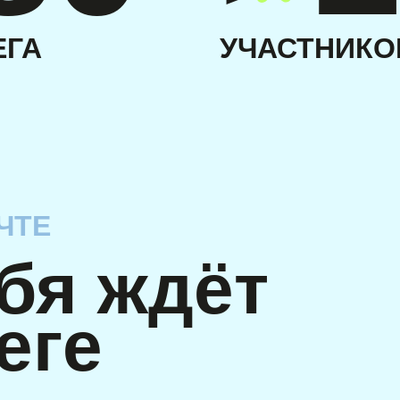
ЕГА
УЧАСТНИКО
ЧТЕ
ебя ждёт
еге