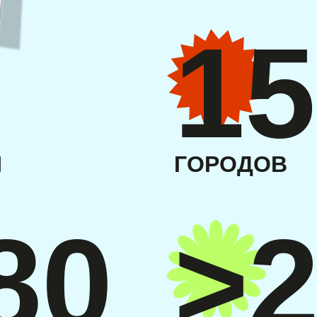
15
И
ГОРОДОВ
80
>